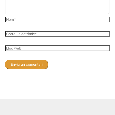
Nom*
Correu
electrònic*
Lloc
web