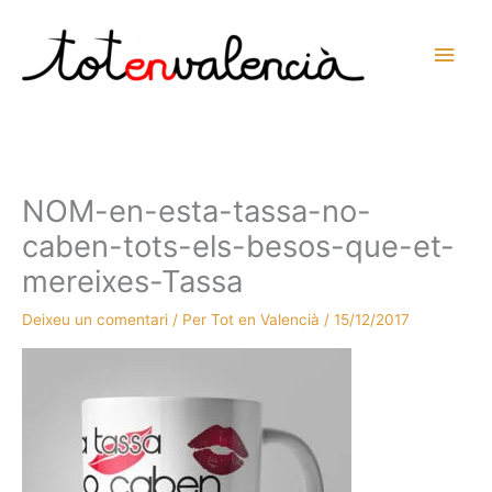
Vés
al
Men
contingut
prin
princ
NOM-en-esta-tassa-no-
caben-tots-els-besos-que-et-
mereixes-Tassa
Deixeu un comentari
/ Per
Tot en Valencià
/
15/12/2017