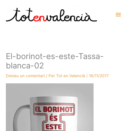
Vés
al
Men
contingut
prin
princ
El-borinot-es-este-Tassa-
blanca-02
Deixeu un comentari
/ Per
Tot en Valencià
/
16/11/2017