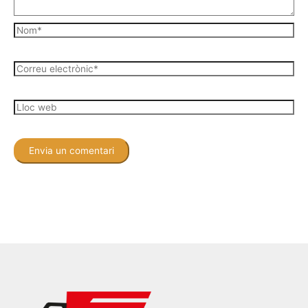
Nom*
Correu
electrònic*
Lloc
web