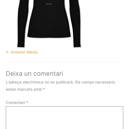
←
Anterior Mèdia
Deixa un comentari
L'adreça electrònica no es publicarà.
Els camps necessaris
estan marcats amb
*
Comentari
*