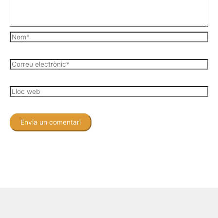
Nom*
Correu
electrònic*
Lloc
web