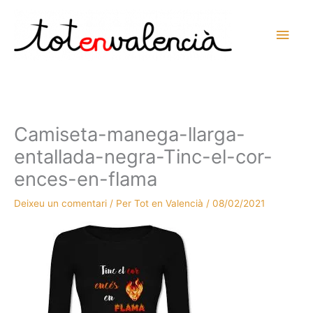
Vés
al
Men
contingut
prin
princ
Camiseta-manega-llarga-
entallada-negra-Tinc-el-cor-
ences-en-flama
Deixeu un comentari
/ Per
Tot en Valencià
/
08/02/2021