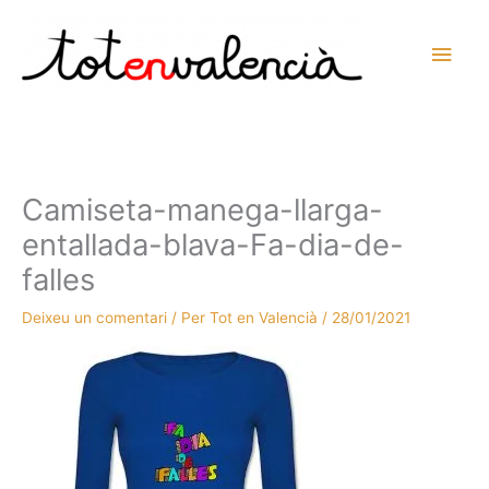
Vés
al
Men
contingut
prin
princ
Camiseta-manega-llarga-
entallada-blava-Fa-dia-de-
falles
Deixeu un comentari
/ Per
Tot en Valencià
/
28/01/2021