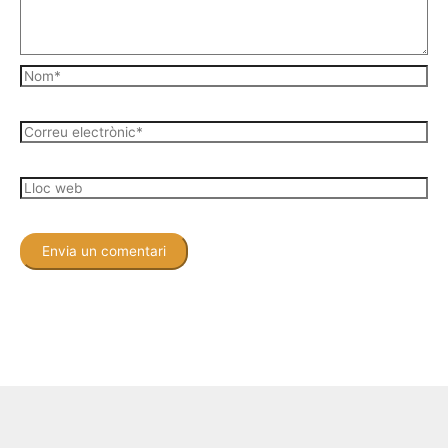
Nom*
Correu
electrònic*
Lloc
web