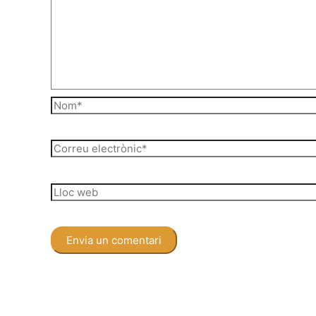
Nom*
Correu
electrònic*
Lloc
web