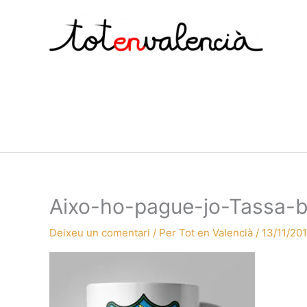
Vés
al
contingut
Aixo-ho-pague-jo-Tassa-b
Deixeu un comentari
/ Per
Tot en Valencià
/
13/11/20