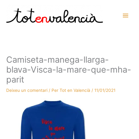
Vés
al
Men
contingut
prin
princ
Camiseta-manega-llarga-
blava-Visca-la-mare-que-mha-
parit
Deixeu un comentari
/ Per
Tot en Valencià
/
11/01/2021