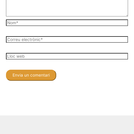
Nom*
Correu
electrònic*
Lloc
web