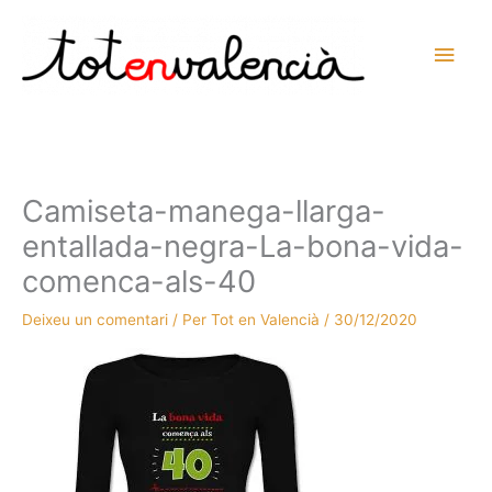
Vés
al
Men
contingut
prin
princ
Camiseta-manega-llarga-
entallada-negra-La-bona-vida-
comenca-als-40
Deixeu un comentari
/ Per
Tot en Valencià
/
30/12/2020