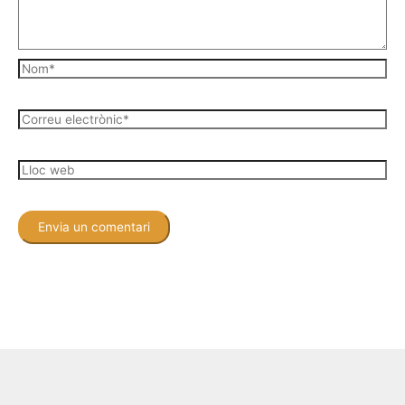
Nom*
Correu
electrònic*
Lloc
web