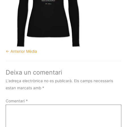
←
Anterior Mèdia
Deixa un comentari
L'adreça electrònica no es publicarà.
Els camps necessaris
estan marcats amb
*
Comentari
*