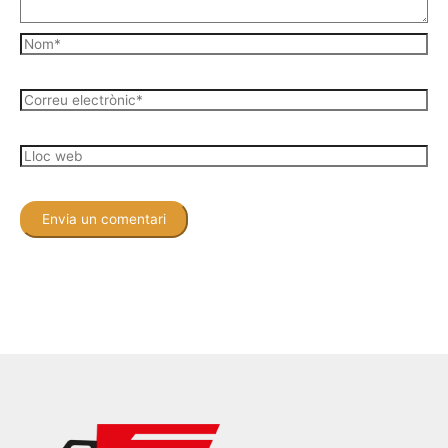
Nom*
Correu
electrònic*
Lloc
web