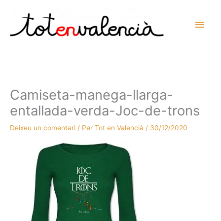
Vés
al
Men
contingut
prin
princ
Camiseta-manega-llarga-
entallada-verda-Joc-de-trons
Deixeu un comentari
/ Per
Tot en Valencià
/
30/12/2020