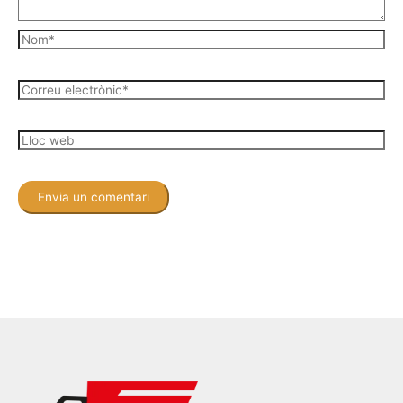
Nom*
Correu
electrònic*
Lloc
web