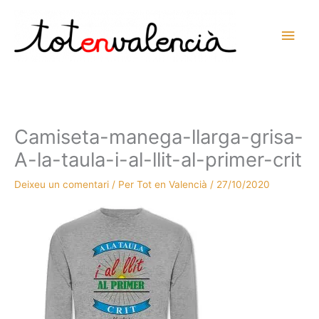
Vés
al
Men
contingut
prin
princ
Camiseta-manega-llarga-grisa-
A-la-taula-i-al-llit-al-primer-crit
Deixeu un comentari
/ Per
Tot en Valencià
/
27/10/2020