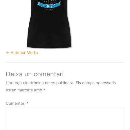
←
Anterior Mèdia
Deixa un comentari
L'adreça electrònica no es publicarà.
Els camps necessaris
estan marcats amb
*
Comentari
*