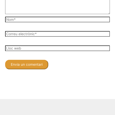
Nom*
Correu
electrònic*
Lloc
web