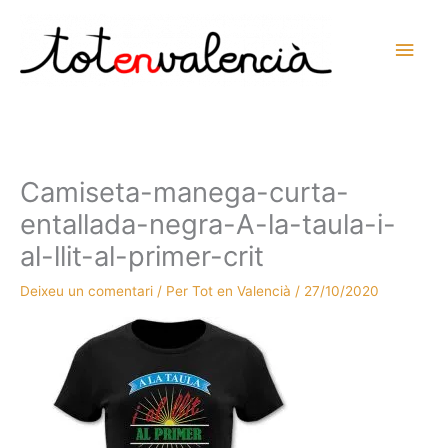
Vés
al
Men
contingut
prin
princ
Camiseta-manega-curta-
entallada-negra-A-la-taula-i-
al-llit-al-primer-crit
Deixeu un comentari
/ Per
Tot en Valencià
/
27/10/2020