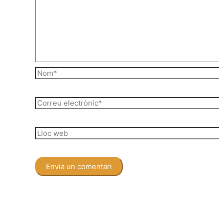
Nom*
Correu
electrònic*
Lloc
web