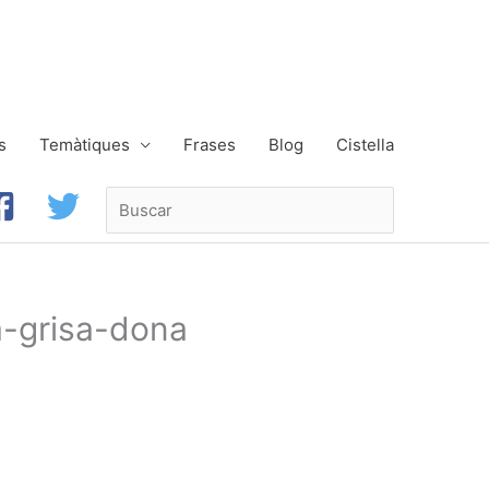
s
Temàtiques
Frases
Blog
Cistella
Buscar
a-grisa-dona