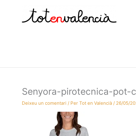
Vés
al
contingut
Senyora-pirotecnica-pot-
Deixeu un comentari
/ Per
Tot en Valencià
/
26/05/20