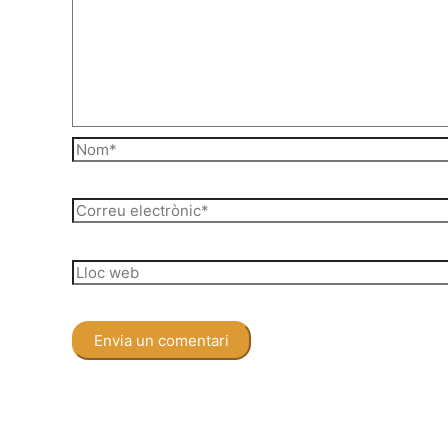
Nom*
Correu
electrònic*
Lloc
web