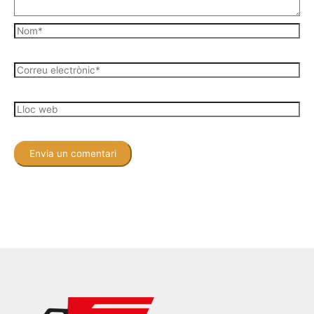
Nom*
Correu
electrònic*
Lloc
web