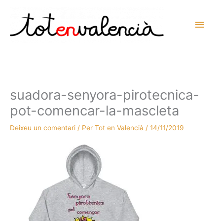
Vés
al
Men
contingut
prin
princ
suadora-senyora-pirotecnica-
pot-comencar-la-mascleta
Deixeu un comentari
/ Per
Tot en Valencià
/
14/11/2019