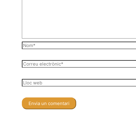
Nom*
Correu
electrònic*
Lloc
web