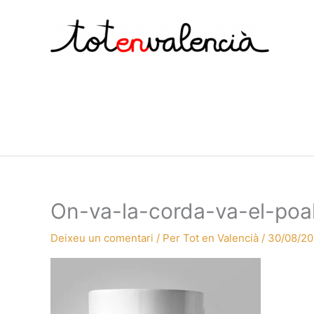
Vés
al
contingut
On-va-la-corda-va-el-poal
Deixeu un comentari
/ Per
Tot en Valencià
/
30/08/20