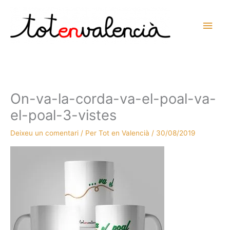
Vés
al
Men
contingut
prin
princ
On-va-la-corda-va-el-poal-va-
el-poal-3-vistes
Deixeu un comentari
/ Per
Tot en Valencià
/
30/08/2019