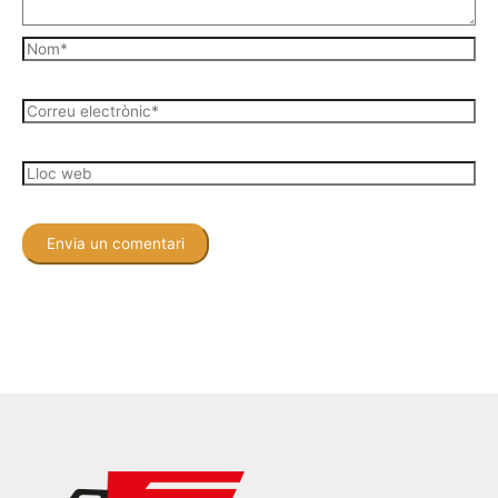
Nom*
Correu
electrònic*
Lloc
web