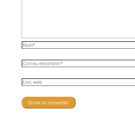
Nom*
Correu
electrònic*
Lloc
web