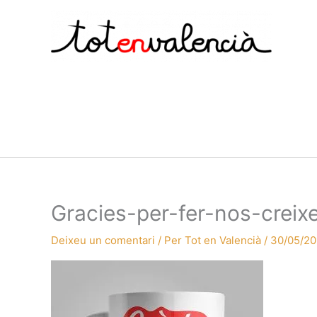
Vés
al
contingut
Gracies-per-fer-nos-crei
Deixeu un comentari
/ Per
Tot en Valencià
/
30/05/20