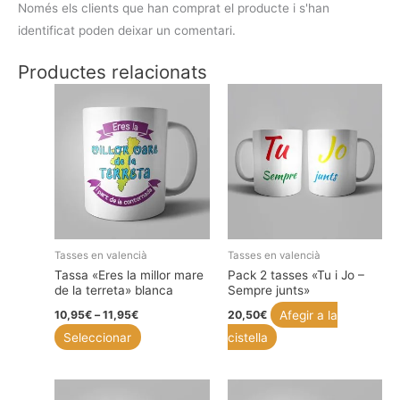
Només els clients que han comprat el producte i s'han
identificat poden deixar un comentari.
Productes relacionats
Tasses en valencià
Tasses en valencià
Tassa «Eres la millor mare
Pack 2 tasses «Tu i Jo –
de la terreta» blanca
Sempre junts»
Interval
Afegir a la
10,95
€
–
11,95
€
20,50
€
de
Aquest
Seleccionar
cistella
preus:
10,95€
producte
a
té
11,95€