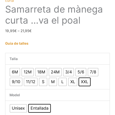
curta
Samarreta de mànega
curta …va el poal
Interval
19,95
€
–
21,95
€
de
Guia de talles
preus:
19,95€
a
Talla
21,95€
6M
12M
18M
24M
3/4
5/6
7/8
9/10
11/12
S
M
L
XL
XXL
Model
Unisex
Entallada