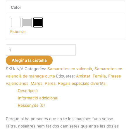
Color
Esborrar
quantitat
de
Afegir a la cistella
Samarreta
SKU:
N/A
Categories:
Samarretes en valencià
,
Samarretes en
de
valencià de mànega curta
Etiquetes:
Amistat
,
Familia
,
Frases
mànega
valencianes
,
Mares
,
Pares
,
Regals especials divertits
curta
Descripció
...va
Informació addicional
el
Ressenyes (0)
poal
Perquè hi ha persones que no te les imagines l’una sense
l’altra, nosaltres hem fet dos camisetes que entre les dos es