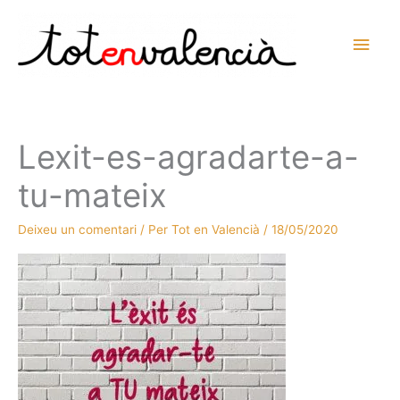
Vés
al
Men
contingut
prin
princ
Lexit-es-agradarte-a-
tu-mateix
Deixeu un comentari
/ Per
Tot en Valencià
/
18/05/2020