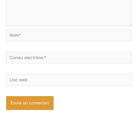
Nom*
Correu
electrònic*
Lloc
web