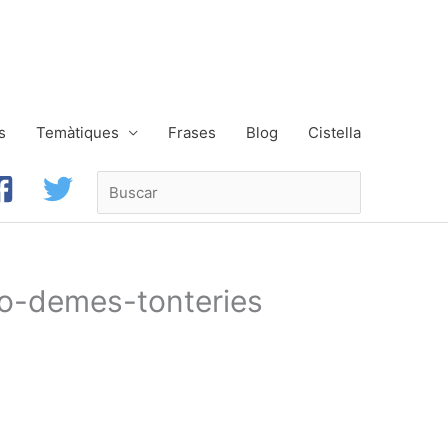
s
Temàtiques
Frases
Blog
Cistella
Buscar
o-demes-tonteries