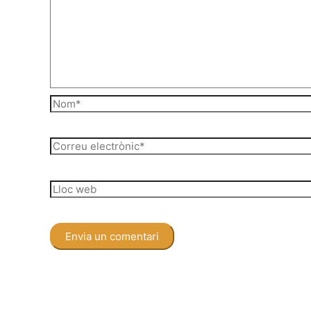
Nom*
Correu
electrònic*
Lloc
web