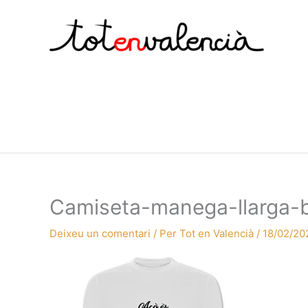
Vés
al
contingut
Camiseta-manega-llarga-b
Deixeu un comentari
/ Per
Tot en Valencià
/
18/02/20