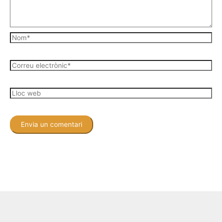
Nom*
Correu
electrònic*
Lloc
web