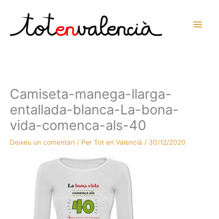
Vés
al
Men
contingut
prin
princ
Camiseta-manega-llarga-
entallada-blanca-La-bona-
vida-comenca-als-40
Deixeu un comentari
/ Per
Tot en Valencià
/
30/12/2020