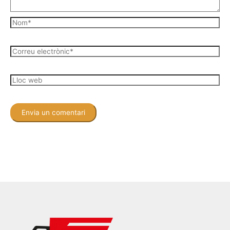
Nom*
Correu
electrònic*
Lloc
web