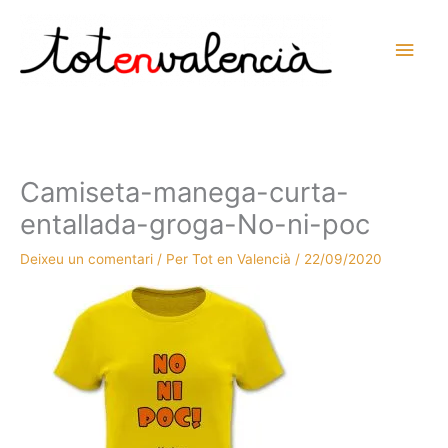
Vés
al
Men
contingut
prin
princ
Camiseta-manega-curta-
entallada-groga-No-ni-poc
Deixeu un comentari
/ Per
Tot en Valencià
/
22/09/2020