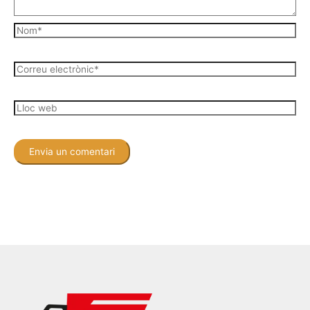
Nom*
Correu
electrònic*
Lloc
web