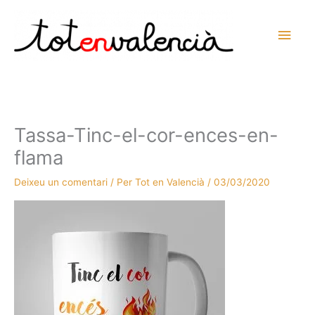
Vés
al
Men
contingut
prin
princ
Tassa-Tinc-el-cor-ences-en-
flama
Deixeu un comentari
/ Per
Tot en Valencià
/
03/03/2020