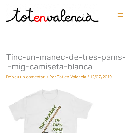
Vés
al
Men
contingut
prin
princ
Tinc-un-manec-de-tres-pams-
i-mig-camiseta-blanca
Deixeu un comentari
/ Per
Tot en Valencià
/
12/07/2019