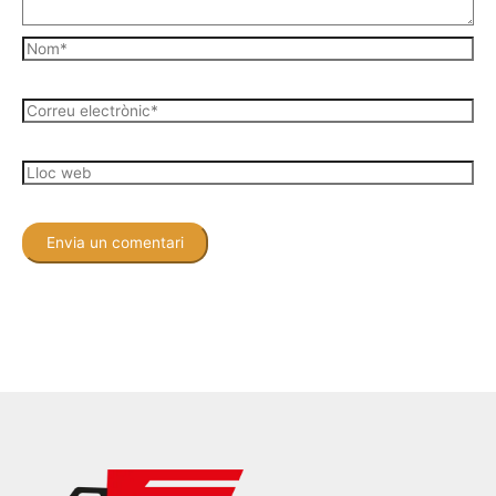
Nom*
Correu
electrònic*
Lloc
web